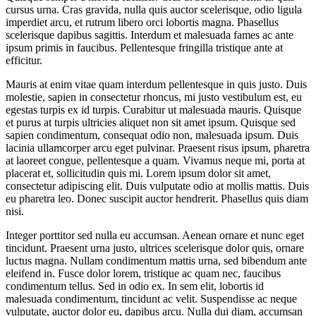
cursus urna. Cras gravida, nulla quis auctor scelerisque, odio ligula
imperdiet arcu, et rutrum libero orci lobortis magna. Phasellus
scelerisque dapibus sagittis. Interdum et malesuada fames ac ante
ipsum primis in faucibus. Pellentesque fringilla tristique ante at
efficitur.
Mauris at enim vitae quam interdum pellentesque in quis justo. Duis
molestie, sapien in consectetur rhoncus, mi justo vestibulum est, eu
egestas turpis ex id turpis. Curabitur ut malesuada mauris. Quisque
et purus at turpis ultricies aliquet non sit amet ipsum. Quisque sed
sapien condimentum, consequat odio non, malesuada ipsum. Duis
lacinia ullamcorper arcu eget pulvinar. Praesent risus ipsum, pharetra
at laoreet congue, pellentesque a quam. Vivamus neque mi, porta at
placerat et, sollicitudin quis mi. Lorem ipsum dolor sit amet,
consectetur adipiscing elit. Duis vulputate odio at mollis mattis. Duis
eu pharetra leo. Donec suscipit auctor hendrerit. Phasellus quis diam
nisi.
Integer porttitor sed nulla eu accumsan. Aenean ornare et nunc eget
tincidunt. Praesent urna justo, ultrices scelerisque dolor quis, ornare
luctus magna. Nullam condimentum mattis urna, sed bibendum ante
eleifend in. Fusce dolor lorem, tristique ac quam nec, faucibus
condimentum tellus. Sed in odio ex. In sem elit, lobortis id
malesuada condimentum, tincidunt ac velit. Suspendisse ac neque
vulputate, auctor dolor eu, dapibus arcu. Nulla dui diam, accumsan