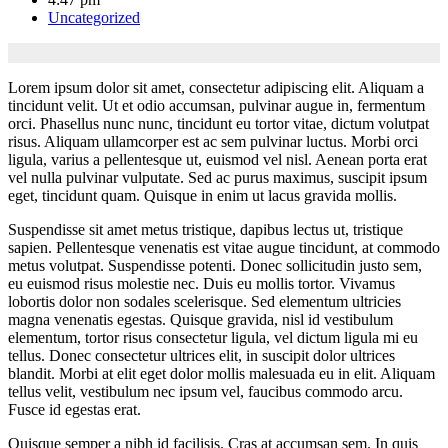
Uncategorized
Lorem ipsum dolor sit amet, consectetur adipiscing elit. Aliquam a
tincidunt velit. Ut et odio accumsan, pulvinar augue in, fermentum
orci. Phasellus nunc nunc, tincidunt eu tortor vitae, dictum volutpat
risus. Aliquam ullamcorper est ac sem pulvinar luctus. Morbi orci
ligula, varius a pellentesque ut, euismod vel nisl. Aenean porta erat
vel nulla pulvinar vulputate. Sed ac purus maximus, suscipit ipsum
eget, tincidunt quam. Quisque in enim ut lacus gravida mollis.
Suspendisse sit amet metus tristique, dapibus lectus ut, tristique
sapien. Pellentesque venenatis est vitae augue tincidunt, at commodo
metus volutpat. Suspendisse potenti. Donec sollicitudin justo sem,
eu euismod risus molestie nec. Duis eu mollis tortor. Vivamus
lobortis dolor non sodales scelerisque. Sed elementum ultricies
magna venenatis egestas. Quisque gravida, nisl id vestibulum
elementum, tortor risus consectetur ligula, vel dictum ligula mi eu
tellus. Donec consectetur ultrices elit, in suscipit dolor ultrices
blandit. Morbi at elit eget dolor mollis malesuada eu in elit. Aliquam
tellus velit, vestibulum nec ipsum vel, faucibus commodo arcu.
Fusce id egestas erat.
Quisque semper a nibh id facilisis. Cras at accumsan sem. In quis